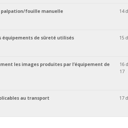
 palpation/fouille manuelle
14 d
s équipements de sûreté utilisés
15 d
ement les images produites par l’équipement de
16 
17
licables au transport
17 d