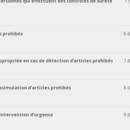
personnes qui effectuent des contrôles de sûreté
17
es prohibés
6 
propriée en cas de détection d’articles prohibés
7 
simulation d’articles prohibés
8 
intervention d’urgence
9 