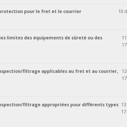
otection pour le fret et le courrier
10 d
des limites des équipements de sûreté ou des
11
17
pection/filtrage applicables au fret et au courrier,
12
17
spection/filtrage appropriées pour différents types
13
17