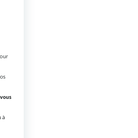
pour
nos
 vous
u à