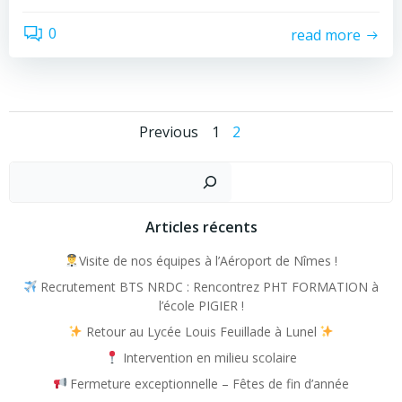
0
read more
Posts
Posts
Page
Page
Previous
1
2
navigation
navigation
Recher
Articles récents
Visite de nos équipes à l’Aéroport de Nîmes !
Recrutement BTS NRDC : Rencontrez PHT FORMATION à
l’école PIGIER !
Retour au Lycée Louis Feuillade à Lunel
Intervention en milieu scolaire
Fermeture exceptionnelle – Fêtes de fin d’année