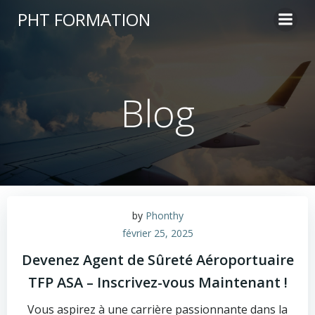
Aller
PHT FORMATION
au
contenu
Blog
by
Phonthy
février 25, 2025
Devenez Agent de Sûreté Aéroportuaire
TFP ASA – Inscrivez-vous Maintenant !
Vous aspirez à une carrière passionnante dans la